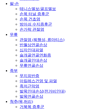
팔·손
테니스엘보/골프엘보
손목 터널 증후군
손목 건초염
방아쇠 수지증후군
손가락 관절염
무릎
관절염 (퇴행성, 류마티스)
반월상연골손상
십자인대파열
슬개골연골연화증
슬개골인대손상
무릎연골손상
족부
무지외반증
아킬레스건염 및 파열
족저근막염
발목인대손상(전거비인대)
발목연골손상
척추(목,허리)
거북목 증후군