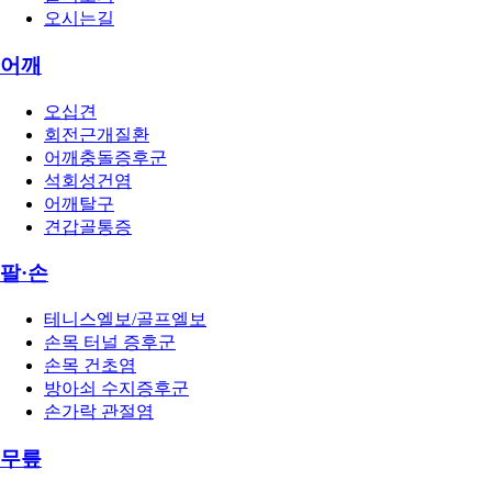
오시는길
어깨
오십견
회전근개질환
어깨충돌증후군
석회성건염
어깨탈구
견갑골통증
팔·손
테니스엘보/골프엘보
손목 터널 증후군
손목 건초염
방아쇠 수지증후군
손가락 관절염
무릎