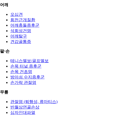
어깨
오십견
회전근개질환
어깨충돌증후군
석회성건염
어깨탈구
견갑골통증
팔·손
테니스엘보/골프엘보
손목 터널 증후군
손목 건초염
방아쇠 수지증후군
손가락 관절염
무릎
관절염 (퇴행성, 류마티스)
반월상연골손상
십자인대파열