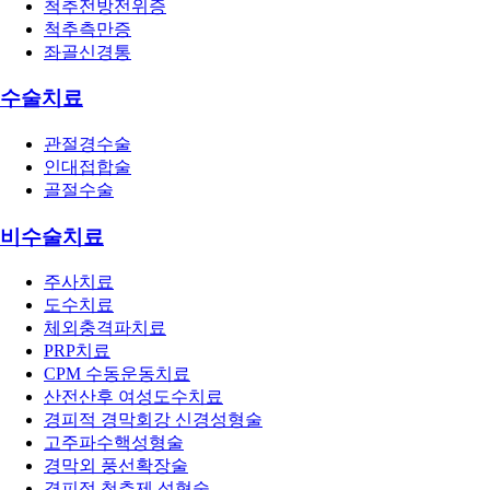
척추전방전위증
척추측만증
좌골신경통
수술치료
관절경수술
인대접합술
골절수술
비수술치료
주사치료
도수치료
체외충격파치료
PRP치료
CPM 수동운동치료
산전산후 여성도수치료
경피적 경막회강 신경성형술
고주파수핵성형술
경막외 풍선확장술
경피적 척추제 성형술