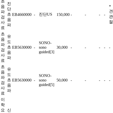
초
진
음
*
단
견
파
초
진단US
EB4660000
-
150,000
-
-
-
-
관
검
음
절
사
파
료
초
유
음
도
SONO-
파
초
EB5630000
-
sono
30,000
-
-
-
-
-
검
guided[3]
음
사
파
료
초
유
음
도
SONO-
파
초
EB5630000
-
sono
50,000
-
-
-
-
-
검
guided[5]
음
사
파
료
이
학
요
신