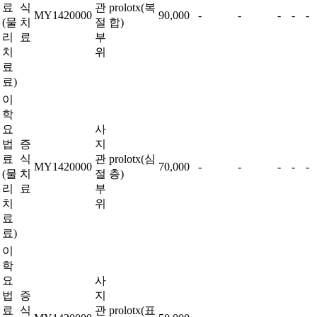
료
식
관
prolotx(복
MY1420000
90,000
-
-
-
-
-
(물
치
절
합)
리
료
부
치
위
료
료)
이
학
요
사
법
증
지
료
식
관
prolotx(심
MY1420000
70,000
-
-
-
-
-
(물
치
절
층)
리
료
부
치
위
료
료)
이
학
요
사
법
증
지
료
식
관
prolotx(표