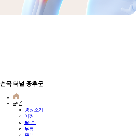
손목 터널 증후군
팔·손
병원소개
어깨
팔·손
무릎
족부