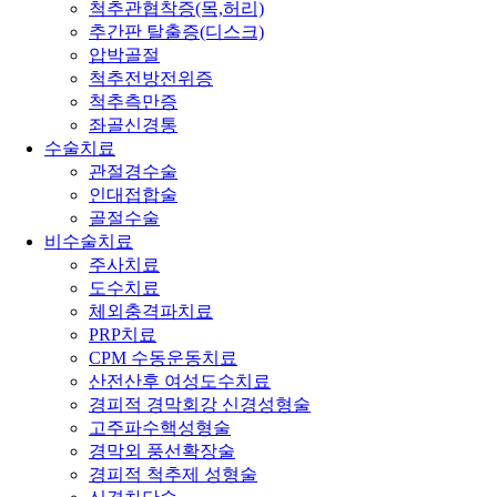
척추관협착증(목,허리)
추간판 탈출증(디스크)
압박골절
척추전방전위증
척추측만증
좌골신경통
수술치료
관절경수술
인대접합술
골절수술
비수술치료
주사치료
도수치료
체외충격파치료
PRP치료
CPM 수동운동치료
산전산후 여성도수치료
경피적 경막회강 신경성형술
고주파수핵성형술
경막외 풍선확장술
경피적 척추제 성형술