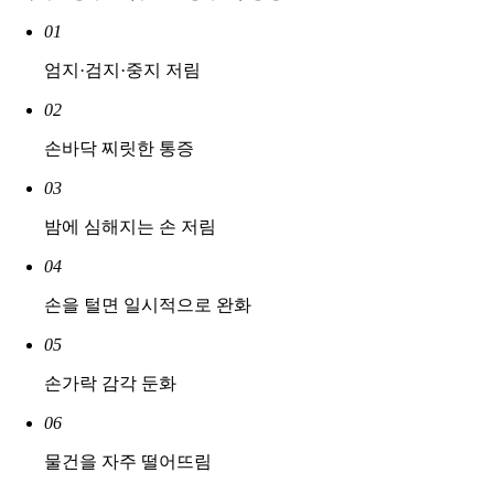
01
엄지·검지·중지 저림
02
손바닥 찌릿한 통증
03
밤에 심해지는 손 저림
04
손을 털면 일시적으로 완화
05
손가락 감각 둔화
06
물건을 자주 떨어뜨림