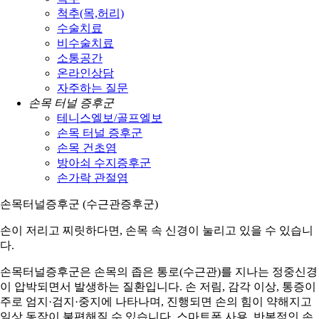
척추(목,허리)
수술치료
비수술치료
소통공간
온라인상담
자주하는 질문
손목 터널 증후군
테니스엘보/골프엘보
손목 터널 증후군
손목 건초염
방아쇠 수지증후군
손가락 관절염
손목터널증후군 (수근관증후군)
손이 저리고 찌릿하다면, 손목 속 신경이 눌리고 있을 수 있습니
다.
손목터널증후군은 손목의 좁은 통로(수근관)를 지나는 정중신경
이 압박되면서 발생하는 질환입니다. 손 저림, 감각 이상, 통증이
주로 엄지·검지·중지에 나타나며, 진행되면 손의 힘이 약해지고
일상 동작이 불편해질 수 있습니다. 스마트폰 사용, 반복적인 손