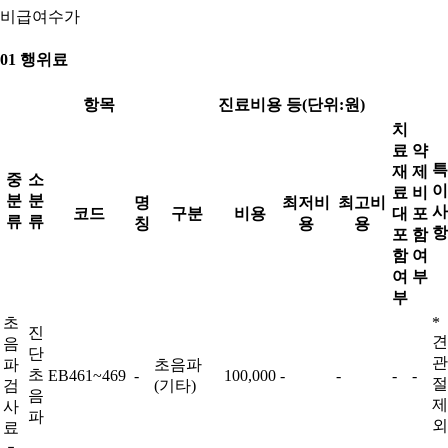
비급여수가
01 행위료
항목
진료비용 등(단위:원)
치
료
약
특
재
제
중
소
이
료
비
분
분
명
최저비
최고비
사
코드
구분
비용
대
포
류
류
칭
용
용
항
포
함
함
여
여
부
부
초
*
진
견
음
단
관
파
초음파
초
EB461~469
-
100,000
-
-
-
-
절
검
(기타)
음
제
사
파
외
료