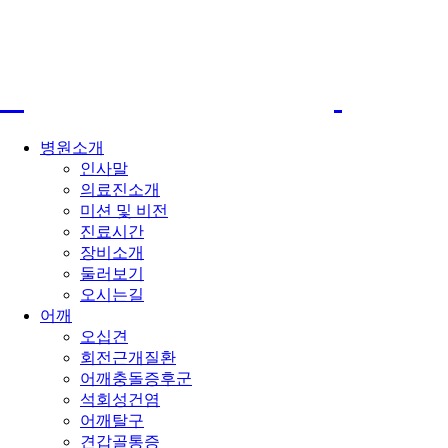
병원소개
인사말
의료진소개
미션 및 비전
진료시간
장비소개
둘러보기
오시는길
어깨
오십견
회전근개질환
어깨충돌증후군
석회성건염
어깨탈구
견갑골통증