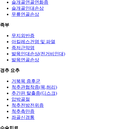
슬개골연골연화증
슬개골인대손상
무릎연골손상
족부
무지외반증
아킬레스건염 및 파열
족저근막염
발목인대손상(전거비인대)
발목연골손상
경추 요추
거북목 증후군
척추관협착증(목,허리)
추간판 탈출증(디스크)
압박골절
척추전방전위증
척추측만증
좌골신경통
수술치료