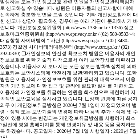
발생하는 모든 개인정보보호 관련 민원을 개인정보관리책임자
로 신고하실 수 있습니다. 병원은 이용자들의 신고사항에 대해
신속하게 충분한 답변을 드릴 것입니다. 기타 개인정보침해에 대
한 신고나 상담이 필요하신 경우에는 아래 기관에 문의하시기 바
랍니다. 개인분쟁조정위원회 (http://www.1336.or.kr / 1336) 정보
보호마크인증위원회 (http://www.eprivacy.or.kr / (02) 580-0533~4)
대검찰청 사이버범죄수사단 (http://www.spo.go.kr / (02) 3480-
3573) 경찰청 사이버테러대응센터 (http://www.ctrc.go.kr / (02)
392-0330) ❑개인정보의 안전성 확보조치 병원은 이용자의 개인
정보보호를 위한 기술적 대책으로서 여러 보안장치를 마련하고
있습니다. 이용자께서 보내시는 모든 정보는 방화벽장치에 의해
보호되는 보안시스템에 안전하게 보관/관리되고 있습니다. 또한
병원은 이용자의 개인정보보호를 위한 관리적 대책으로서 이용
자의 개인정보에 대한 접근 및 관리에 필요한 절차를 마련하고,
이용자의 개인정보를 취급하는 인원을 최소한으로 제한하여 지
속적인 보안교육을 실시하고 있습니다. ❑정책 변경에 따른 공지
의무 이 개인정보취급방침은 2020년 7월 1일에 제정되었으며 법
령ㆍ정책 또는 보안기술의 변경에 따라 내용의 추가ㆍ삭제 및 수
정이 있을 시에는 변경되는 개인정보취급방침을 시행하기 최소
7일전에 병원 홈페이지를 통해 변경이유 및 내용 등을 공지하도
록 하겠습니다. 공고일자 : 2020년 7월 1일 시행일자 : 2020년 7월
1일