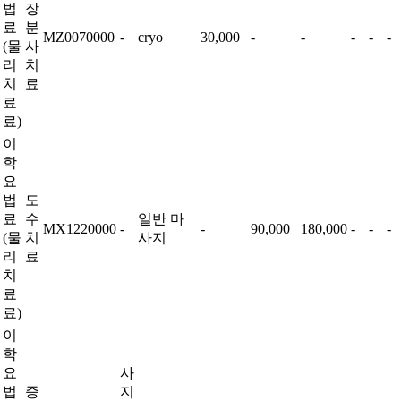
법
장
료
분
MZ0070000
-
cryo
30,000
-
-
-
-
-
(물
사
리
치
치
료
료
료)
이
학
요
법
도
료
수
일반 마
MX1220000
-
-
90,000
180,000
-
-
-
(물
치
사지
리
료
치
료
료)
이
학
요
사
법
증
지