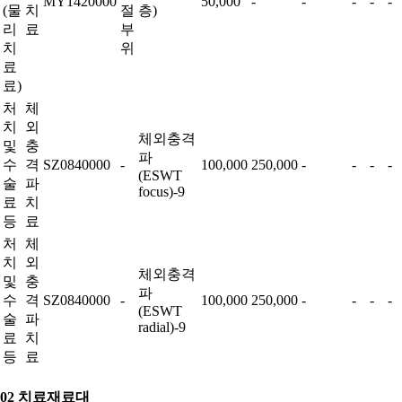
MY1420000
50,000
-
-
-
-
-
(물
치
절
층)
리
료
부
치
위
료
료)
처
체
치
외
체외충격
및
충
파
수
격
SZ0840000
-
100,000
250,000
-
-
-
-
(ESWT
술
파
focus)-9
료
치
등
료
처
체
치
외
체외충격
및
충
파
수
격
SZ0840000
-
100,000
250,000
-
-
-
-
(ESWT
술
파
radial)-9
료
치
등
료
02 치료재료대