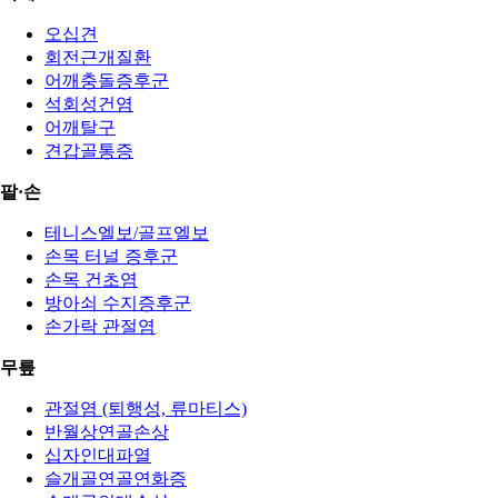
오십견
회전근개질환
어깨충돌증후군
석회성건염
어깨탈구
견갑골통증
팔·손
테니스엘보/골프엘보
손목 터널 증후군
손목 건초염
방아쇠 수지증후군
손가락 관절염
무릎
관절염 (퇴행성, 류마티스)
반월상연골손상
십자인대파열
슬개골연골연화증