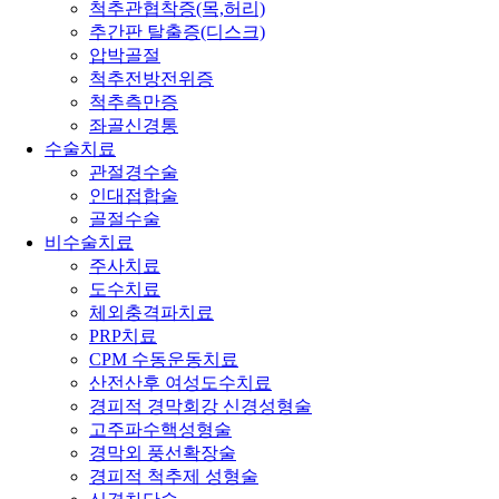
척추관협착증(목,허리)
추간판 탈출증(디스크)
압박골절
척추전방전위증
척추측만증
좌골신경통
수술치료
관절경수술
인대접합술
골절수술
비수술치료
주사치료
도수치료
체외충격파치료
PRP치료
CPM 수동운동치료
산전산후 여성도수치료
경피적 경막회강 신경성형술
고주파수핵성형술
경막외 풍선확장술
경피적 척추제 성형술