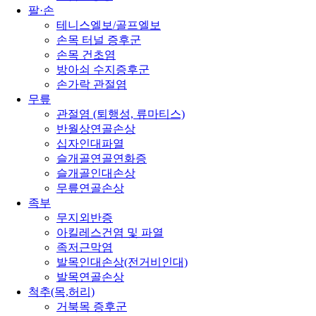
팔·손
테니스엘보/골프엘보
손목 터널 증후군
손목 건초염
방아쇠 수지증후군
손가락 관절염
무릎
관절염 (퇴행성, 류마티스)
반월상연골손상
십자인대파열
슬개골연골연화증
슬개골인대손상
무릎연골손상
족부
무지외반증
아킬레스건염 및 파열
족저근막염
발목인대손상(전거비인대)
발목연골손상
척추(목,허리)
거북목 증후군