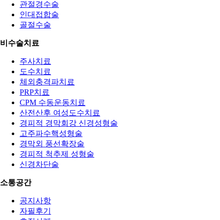
관절경수술
인대접합술
골절수술
비수술치료
주사치료
도수치료
체외충격파치료
PRP치료
CPM 수동운동치료
산전산후 여성도수치료
경피적 경막회강 신경성형술
고주파수핵성형술
경막외 풍선확장술
경피적 척추제 성형술
신경차단술
소통공간
공지사항
자필후기