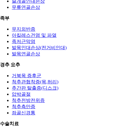
슬개골인대손상
무릎연골손상
족부
무지외반증
아킬레스건염 및 파열
족저근막염
발목인대손상(전거비인대)
발목연골손상
경추 요추
거북목 증후군
척추관협착증(목,허리)
추간판 탈출증(디스크)
압박골절
척추전방전위증
척추측만증
좌골신경통
수술치료