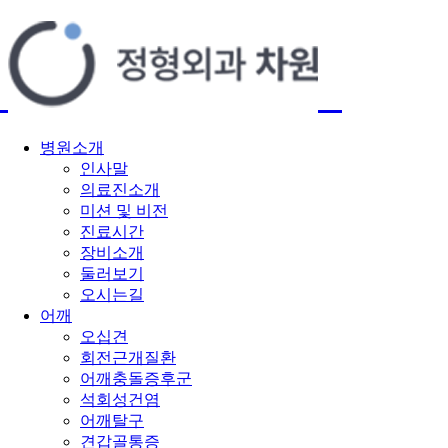
병원소개
인사말
의료진소개
미션 및 비전
진료시간
장비소개
둘러보기
오시는길
어깨
오십견
회전근개질환
어깨충돌증후군
석회성건염
어깨탈구
견갑골통증