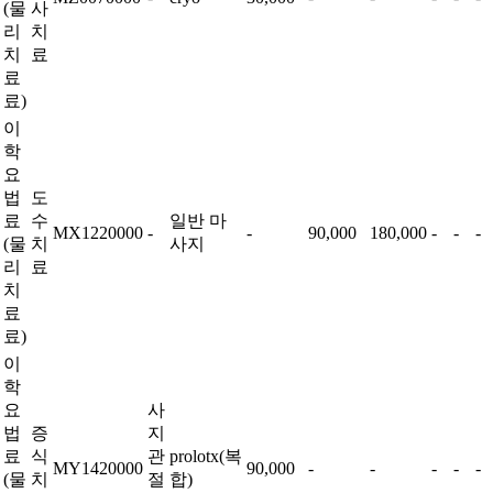
(물
사
리
치
치
료
료
료)
이
학
요
법
도
료
수
일반 마
MX1220000
-
-
90,000
180,000
-
-
-
(물
치
사지
리
료
치
료
료)
이
학
요
사
법
증
지
료
식
관
prolotx(복
MY1420000
90,000
-
-
-
-
-
(물
치
절
합)