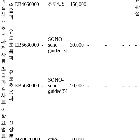
견
파
초
진단US
EB4660000
-
150,000
-
-
-
-
관
검
음
절
사
파
료
초
유
음
도
SONO-
파
초
EB5630000
-
sono
30,000
-
-
-
-
-
검
guided[3]
음
사
파
료
초
유
음
도
SONO-
파
초
EB5630000
-
sono
50,000
-
-
-
-
-
검
guided[5]
음
사
파
료
이
학
요
신
법
장
료
분
MZ0070000
-
cryo
30,000
-
-
-
-
-