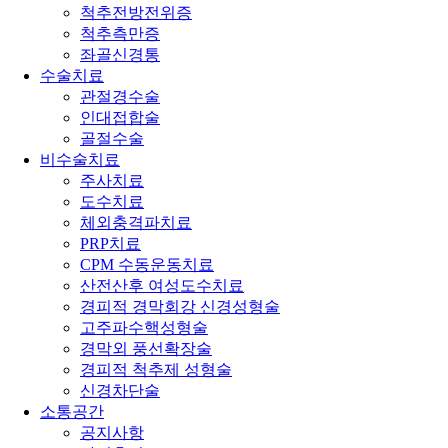
척추전방전위증
척추측만증
좌골신경통
수술치료
관절경수술
인대접합술
골절수술
비수술치료
주사치료
도수치료
체외충격파치료
PRP치료
CPM 수동운동치료
산전산후 여성도수치료
경피적 경막회강 신경성형술
고주파수핵성형술
경막외 풍선확장술
경피적 척추제 성형술
신경차단술
소통공간
공지사항