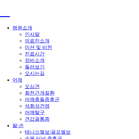
병원소개
인사말
의료진소개
미션 및 비전
진료시간
장비소개
둘러보기
오시는길
어깨
오십견
회전근개질환
어깨충돌증후군
석회성건염
어깨탈구
견갑골통증
팔·손
테니스엘보/골프엘보
손목 터널 증후군