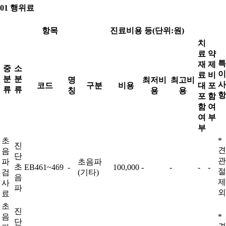
01 행위료
항목
진료비용 등(단위:원)
치
료
약
특
재
제
중
소
이
료
비
분
분
명
최저비
최고비
사
코드
구분
비용
대
포
류
류
칭
용
용
항
포
함
함
여
여
부
부
초
*
진
견
음
단
관
파
초음파
초
EB461~469
-
100,000
-
-
-
-
절
검
(기타)
음
제
사
파
외
료
초
진
음
*
단