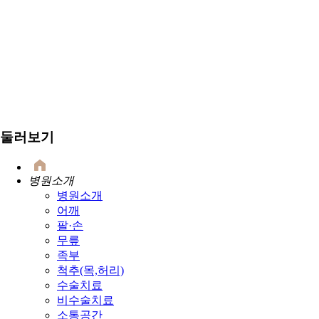
둘러보기
병원소개
병원소개
어깨
팔·손
무릎
족부
척추(목,허리)
수술치료
비수술치료
소통공간