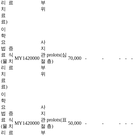
리
료
부
치
위
료
료)
이
학
요
사
법
증
지
료
식
관
prolotx(심
MY1420000
70,000
-
-
-
-
-
(물
치
절
층)
리
료
부
치
위
료
료)
이
학
요
사
법
증
지
료
식
관
prolotx(표
MY1420000
50,000
-
-
-
-
-
(물
치
절
층)
리
료
부