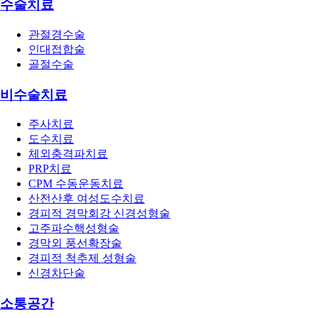
수술치료
관절경수술
인대접합술
골절수술
비수술치료
주사치료
도수치료
체외충격파치료
PRP치료
CPM 수동운동치료
산전산후 여성도수치료
경피적 경막회강 신경성형술
고주파수핵성형술
경막외 풍선확장술
경피적 척추제 성형술
신경차단술
소통공간