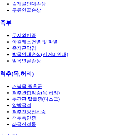
슬개골인대손상
무릎연골손상
족부
무지외반증
아킬레스건염 및 파열
족저근막염
발목인대손상(전거비인대)
발목연골손상
척추(목,허리)
거북목 증후군
척추관협착증(목,허리)
추간판 탈출증(디스크)
압박골절
척추전방전위증
척추측만증
좌골신경통