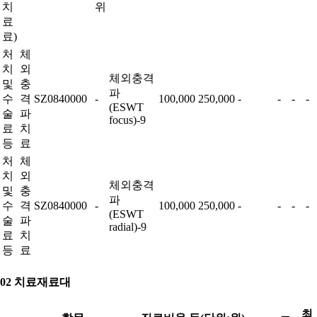
치
위
료
료)
처
체
치
외
체외충격
및
충
파
수
격
SZ0840000
-
100,000
250,000
-
-
-
-
(ESWT
술
파
focus)-9
료
치
등
료
처
체
치
외
체외충격
및
충
파
수
격
SZ0840000
-
100,000
250,000
-
-
-
-
(ESWT
술
파
radial)-9
료
치
등
료
02 치료재료대
최