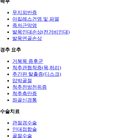
족부
무지외반증
아킬레스건염 및 파열
족저근막염
발목인대손상(전거비인대)
발목연골손상
경추 요추
거북목 증후군
척추관협착증(목,허리)
추간판 탈출증(디스크)
압박골절
척추전방전위증
척추측만증
좌골신경통
수술치료
관절경수술
인대접합술
골절수술