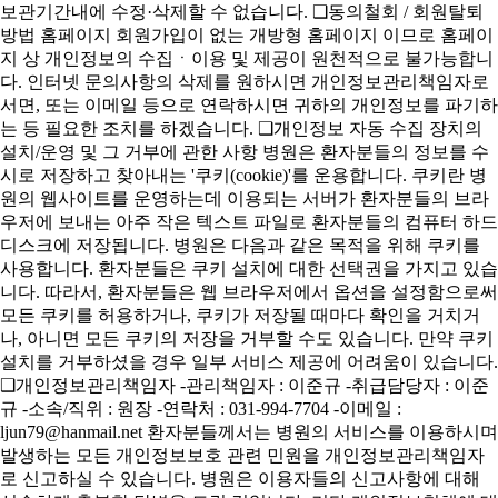
보관기간내에 수정·삭제할 수 없습니다. ❑동의철회 / 회원탈퇴
방법 홈페이지 회원가입이 없는 개방형 홈페이지 이므로 홈페이
지 상 개인정보의 수집ㆍ이용 및 제공이 원천적으로 불가능합니
다. 인터넷 문의사항의 삭제를 원하시면 개인정보관리책임자로
서면, 또는 이메일 등으로 연락하시면 귀하의 개인정보를 파기하
는 등 필요한 조치를 하겠습니다. ❑개인정보 자동 수집 장치의
설치/운영 및 그 거부에 관한 사항 병원은 환자분들의 정보를 수
시로 저장하고 찾아내는 '쿠키(cookie)'를 운용합니다. 쿠키란 병
원의 웹사이트를 운영하는데 이용되는 서버가 환자분들의 브라
우저에 보내는 아주 작은 텍스트 파일로 환자분들의 컴퓨터 하드
디스크에 저장됩니다. 병원은 다음과 같은 목적을 위해 쿠키를
사용합니다. 환자분들은 쿠키 설치에 대한 선택권을 가지고 있습
니다. 따라서, 환자분들은 웹 브라우저에서 옵션을 설정함으로써
모든 쿠키를 허용하거나, 쿠키가 저장될 때마다 확인을 거치거
나, 아니면 모든 쿠키의 저장을 거부할 수도 있습니다. 만약 쿠키
설치를 거부하셨을 경우 일부 서비스 제공에 어려움이 있습니다.
❑개인정보관리책임자 -관리책임자 : 이준규 -취급담당자 : 이준
규 -소속/직위 : 원장 -연락처 : 031-994-7704 -이메일 :
ljun79@hanmail.net 환자분들께서는 병원의 서비스를 이용하시며
발생하는 모든 개인정보보호 관련 민원을 개인정보관리책임자
로 신고하실 수 있습니다. 병원은 이용자들의 신고사항에 대해