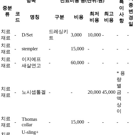
항목
진료비용 등(단위:원)
특
종
중분
이
변
코
최저
최고
류
사
명칭
구분
비용
경
드
비용
비용
항
일
치료
드레싱키
-
D/Set
3,000
10,000
-
-
-
재료
트
치료
-
stempler
-
15,000
-
-
-
-
재료
치료
이지에프
-
-
60,000
-
-
-
-
재료
새살연고
* 용
량
별
치료
-
노시셉톨겔
-
-
20,000
45,000
금
-
재료
액
상
이
치료
Thomas
-
-
15,000
-
-
-
-
collar
재료
U-sling+
치료