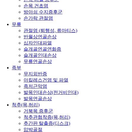
손목 건초염
방아쇠 수지증후군
손가락 관절염
무릎
관절염 (퇴행성, 류마티스)
반월상연골손상
십자인대파열
슬개골연골연화증
슬개골인대손상
무릎연골손상
족부
무지외반증
아킬레스건염 및 파열
족저근막염
발목인대손상(전거비인대)
발목연골손상
척추(목,허리)
거북목 증후군
척추관협착증(목,허리)
추간판 탈출증(디스크)
압박골절