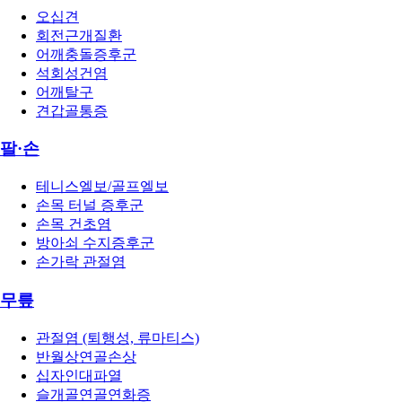
오십견
회전근개질환
어깨충돌증후군
석회성건염
어깨탈구
견갑골통증
팔·손
테니스엘보/골프엘보
손목 터널 증후군
손목 건초염
방아쇠 수지증후군
손가락 관절염
무릎
관절염 (퇴행성, 류마티스)
반월상연골손상
십자인대파열
슬개골연골연화증