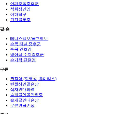
어깨충돌증후군
석회성건염
어깨탈구
견갑골통증
팔·손
테니스엘보/골프엘보
손목 터널 증후군
손목 건초염
방아쇠 수지증후군
손가락 관절염
무릎
관절염 (퇴행성, 류마티스)
반월상연골손상
십자인대파열
슬개골연골연화증
슬개골인대손상
무릎연골손상