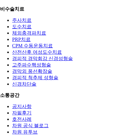
비수술치료
주사치료
도수치료
체외충격파치료
PRP치료
CPM 수동운동치료
산전산후 여성도수치료
경피적 경막회강 신경성형술
고주파수핵성형술
경막외 풍선확장술
경피적 척추제 성형술
신경차단술
소통공간
공지사항
자필후기
호전사례
차원 공식 블로그
차원 유투브