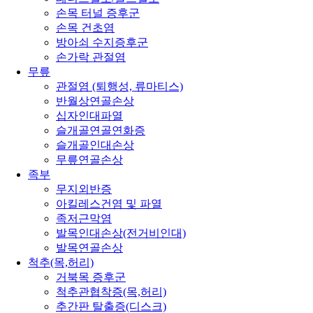
손목 터널 증후군
손목 건초염
방아쇠 수지증후군
손가락 관절염
무릎
관절염 (퇴행성, 류마티스)
반월상연골손상
십자인대파열
슬개골연골연화증
슬개골인대손상
무릎연골손상
족부
무지외반증
아킬레스건염 및 파열
족저근막염
발목인대손상(전거비인대)
발목연골손상
척추(목,허리)
거북목 증후군
척추관협착증(목,허리)
추간판 탈출증(디스크)