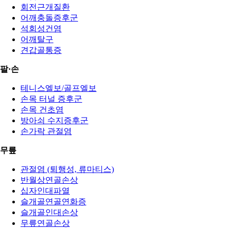
회전근개질환
어깨충돌증후군
석회성건염
어깨탈구
견갑골통증
팔·손
테니스엘보/골프엘보
손목 터널 증후군
손목 건초염
방아쇠 수지증후군
손가락 관절염
무릎
관절염 (퇴행성, 류마티스)
반월상연골손상
십자인대파열
슬개골연골연화증
슬개골인대손상
무릎연골손상