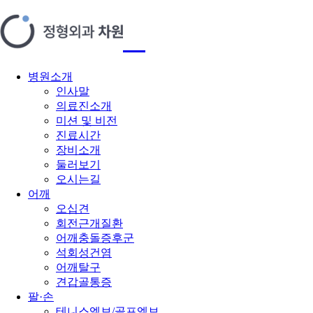
병원소개
인사말
의료진소개
미션 및 비전
진료시간
장비소개
둘러보기
오시는길
어깨
오십견
회전근개질환
어깨충돌증후군
석회성건염
어깨탈구
견갑골통증
팔·손
테니스엘보/골프엘보