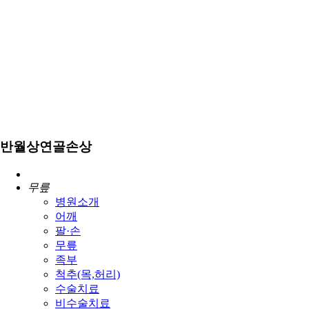
반월상연골손상
무릎
병원소개
어깨
팔·손
무릎
족부
척추(목,허리)
수술치료
비수술치료