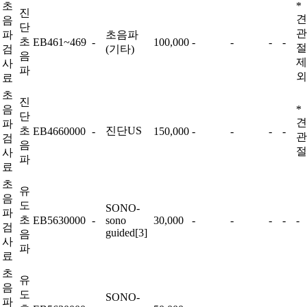
초
*
진
견
음
단
관
파
초음파
초
EB461~469
-
100,000
-
-
-
-
절
검
(기타)
음
제
사
파
외
료
초
진
음
*
단
견
파
초
진단US
EB4660000
-
150,000
-
-
-
-
관
검
음
절
사
파
료
초
유
음
도
SONO-
파
초
EB5630000
-
sono
30,000
-
-
-
-
-
검
guided[3]
음
사
파
료
초
유
음
도
SONO-
파