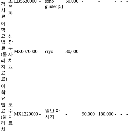
초
EB5630000
-
sono
50,000
-
-
-
-
-
검
guided[5]
음
사
파
료
이
학
요
신
법
장
료
분
MZ0070000
-
cryo
30,000
-
-
-
-
-
(물
사
리
치
치
료
료
료)
이
학
요
법
도
료
수
일반 마
MX1220000
-
-
90,000
180,000
-
-
-
(물
치
사지
리
료
치