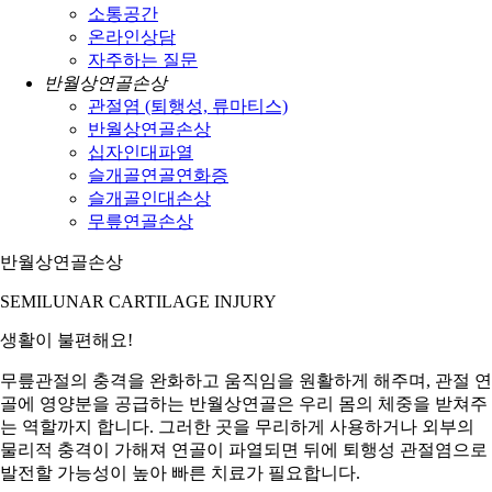
소통공간
온라인상담
자주하는 질문
반월상연골손상
관절염 (퇴행성, 류마티스)
반월상연골손상
십자인대파열
슬개골연골연화증
슬개골인대손상
무릎연골손상
반월상연골손상
SEMILUNAR CARTILAGE INJURY
생활이 불편해요!
무릎관절의 충격을 완화하고 움직임을 원활하게 해주며, 관절 연
골에 영양분을 공급하는 반월상연골은 우리 몸의 체중을 받쳐주
는 역할까지 합니다. 그러한 곳을 무리하게 사용하거나 외부의
물리적 충격이 가해져 연골이 파열되면 뒤에 퇴행성 관절염으로
발전할 가능성이 높아 빠른 치료가 필요합니다.