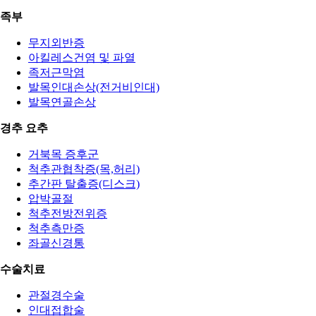
족부
무지외반증
아킬레스건염 및 파열
족저근막염
발목인대손상(전거비인대)
발목연골손상
경추 요추
거북목 증후군
척추관협착증(목,허리)
추간판 탈출증(디스크)
압박골절
척추전방전위증
척추측만증
좌골신경통
수술치료
관절경수술
인대접합술