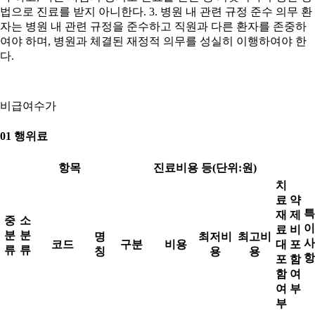
법으로 진료를 받지 아니한다. 3. 병원 내 관련 규정 준수 의무 환
자는 병원 내 관련 규정을 준수하고 직원과 다른 환자를 존중하
여야 하며, 병원과 체결된 재정적 의무를 성실히 이행하여야 한
다.
비급여수가
01 행위료
항목
진료비용 등(단위:원)
치
료
약
특
재
제
중
소
이
료
비
분
분
명
최저비
최고비
사
코드
구분
비용
대
포
류
류
칭
용
용
항
포
함
함
여
여
부
부