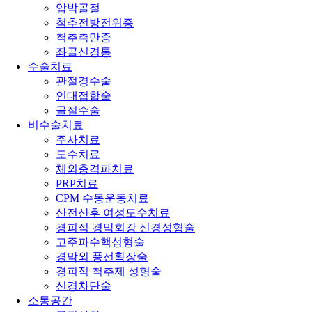
압박골절
척추전방전위증
척추측만증
좌골신경통
수술치료
관절경수술
인대접합술
골절수술
비수술치료
주사치료
도수치료
체외충격파치료
PRP치료
CPM 수동운동치료
산전산후 여성도수치료
경피적 경막회강 신경성형술
고주파수핵성형술
경막외 풍선확장술
경피적 척추제 성형술
신경차단술
소통공간