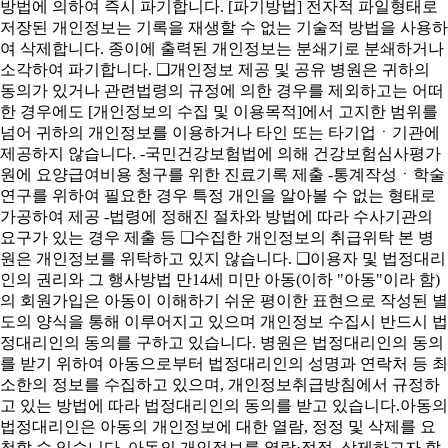
방법에 의하여 즉시 파기합니다. [파기방법] 전자적 파일형태로
저장된 개인정보는 기록을 재생할 수 없는 기술적 방법을 사용하
여 삭제합니다. 종이에 출력된 개인정보는 분쇄기로 분쇄하거나
소각하여 파기합니다. ❑개인정보 제공 및 공유 병원은 귀하의
동의가 있거나 관련법령의 규정에 의한 경우를 제외하고는 어떠
한 경우에도 [개인정보의 수집 및 이용목적]에서 고지한 범위를
넘어 귀하의 개인정보를 이용하거나 타인 또는 타기업ㆍ기관에
제공하지 않습니다. -국민건강보험법에 의해 건강보험심사평가
원에 요양급여비용 청구를 위한 진료기록 제출 -통계작성ㆍ학술
연구를 위하여 필요한 경우 특정 개인을 알아볼 수 없는 형태로
가공하여 제공 -법령에 정해진 절차와 방법에 따라 수사기관의
요구가 있는 경우 제출 등 ❑수집한 개인정보의 취급위탁 본 병
원은 개인정보를 위탁하고 있지 않습니다. ❑이용자 및 법정대리
인의 권리와 그 행사방법 만14세 미만 아동(이하 "아동"이라 함)
의 회원가입은 아동이 이해하기 쉬운 평이한 표현으로 작성된 별
도의 양식을 통해 이루어지고 있으며 개인정보 수집시 반드시 법
정대리인의 동의를 구하고 있습니다. 병원은 법정대리인의 동의
를 받기 위하여 아동으로부터 법정대리인의 성명과 연락처 등 최
소한의 정보를 수집하고 있으며, 개인정보취급방침에서 규정하
고 있는 방법에 따라 법정대리인의 동의를 받고 있습니다.아동의
법정대리인은 아동의 개인정보에 대한 열람, 정정 및 삭제를 요
청할 수 있습니다. 아동의 개인정보를 열람·정정, 삭제하고자 할