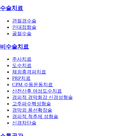
수술치료
관절경수술
인대접합술
골절수술
비수술치료
주사치료
도수치료
체외충격파치료
PRP치료
CPM 수동운동치료
산전산후 여성도수치료
경피적 경막회강 신경성형술
고주파수핵성형술
경막외 풍선확장술
경피적 척추제 성형술
신경차단술
소통공간