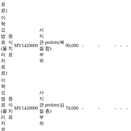
료
료)
이
학
요
사
법
증
지
료
식
관
prolotx(복
MY1420000
90,000
-
-
-
-
-
(물
치
절
합)
리
료
부
치
위
료
료)
이
학
요
사
법
증
지
료
식
관
prolotx(심
MY1420000
70,000
-
-
-
-
-
(물
치
절
층)
리
료
부
치
위
료