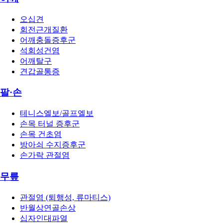
오십견
회전근개질환
어깨충돌증후군
석회성건염
어깨탈구
견갑골통증
팔·손
테니스엘보/골프엘보
손목 터널 증후군
손목 건초염
방아쇠 수지증후군
손가락 관절염
무릎
관절염 (퇴행성, 류마티스)
반월상연골손상
십자인대파열