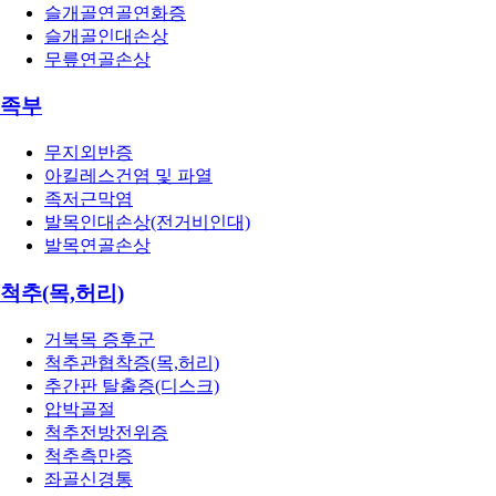
슬개골연골연화증
슬개골인대손상
무릎연골손상
족부
무지외반증
아킬레스건염 및 파열
족저근막염
발목인대손상(전거비인대)
발목연골손상
척추(목,허리)
거북목 증후군
척추관협착증(목,허리)
추간판 탈출증(디스크)
압박골절
척추전방전위증
척추측만증
좌골신경통