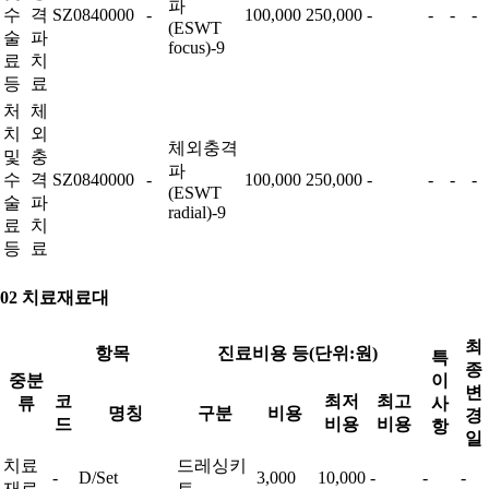
파
수
격
SZ0840000
-
100,000
250,000
-
-
-
-
(ESWT
술
파
focus)-9
료
치
등
료
처
체
치
외
체외충격
및
충
파
수
격
SZ0840000
-
100,000
250,000
-
-
-
-
(ESWT
술
파
radial)-9
료
치
등
료
02 치료재료대
최
항목
진료비용 등(단위:원)
특
종
중분
이
변
코
최저
최고
류
사
명칭
구분
비용
경
드
비용
비용
항
일
치료
드레싱키
-
D/Set
3,000
10,000
-
-
-
재료
트