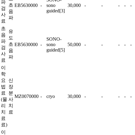
파
초
EB5630000
-
sono
30,000
-
-
-
-
-
검
guided[3]
음
사
파
료
초
유
음
도
SONO-
파
초
EB5630000
-
sono
50,000
-
-
-
-
-
검
guided[5]
음
사
파
료
이
학
요
신
법
장
료
분
MZ0070000
-
cryo
30,000
-
-
-
-
-
(물
사
리
치
치
료
료
료)
이