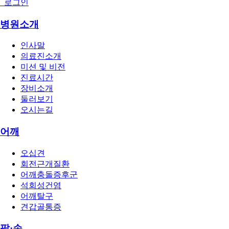
로그인
병원소개
인사말
의료진소개
미션 및 비전
진료시간
장비소개
둘러보기
오시는길
어깨
오십견
회전근개질환
어깨충돌증후군
석회성건염
어깨탈구
견갑골통증
팔·손