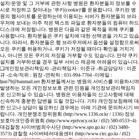
설치/운영 및 그 거부에 관한 사항 병원은 환자분들의 정보를 수
시로 저장하고 찾아내는 '쿠키(cookie)'를 운용합니다. 쿠키란 병
원의 웹사이트를 운영하는데 이용되는 서버가 환자분들의 브라
우저에 보내는 아주 작은 텍스트 파일로 환자분들의 컴퓨터 하드
디스크에 저장됩니다. 병원은 다음과 같은 목적을 위해 쿠키를
사용합니다. 환자분들은 쿠키 설치에 대한 선택권을 가지고 있습
니다. 따라서, 환자분들은 웹 브라우저에서 옵션을 설정함으로써
모든 쿠키를 허용하거나, 쿠키가 저장될 때마다 확인을 거치거
나, 아니면 모든 쿠키의 저장을 거부할 수도 있습니다. 만약 쿠키
설치를 거부하셨을 경우 일부 서비스 제공에 어려움이 있습니다.
❑개인정보관리책임자 -관리책임자 : 이준규 -취급담당자 : 이준
규 -소속/직위 : 원장 -연락처 : 031-994-7704 -이메일 :
ljun79@hanmail.net 환자분들께서는 병원의 서비스를 이용하시며
발생하는 모든 개인정보보호 관련 민원을 개인정보관리책임자
로 신고하실 수 있습니다. 병원은 이용자들의 신고사항에 대해
신속하게 충분한 답변을 드릴 것입니다. 기타 개인정보침해에 대
한 신고나 상담이 필요하신 경우에는 아래 기관에 문의하시기 바
랍니다. 개인분쟁조정위원회 (http://www.1336.or.kr / 1336) 정보
보호마크인증위원회 (http://www.eprivacy.or.kr / (02) 580-0533~4)
대검찰청 사이버범죄수사단 (http://www.spo.go.kr / (02) 3480-
3573) 경찰청 사이버테러대응센터 (http://www.ctrc.go.kr / (02)