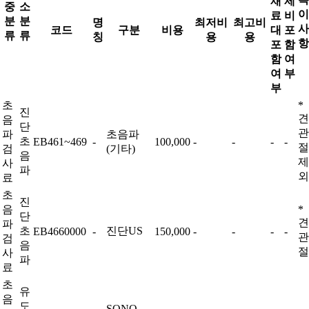
재
제
중
소
이
료
비
분
분
명
최저비
최고비
사
코드
구분
비용
대
포
류
류
칭
용
용
항
포
함
함
여
여
부
부
초
*
진
견
음
단
관
파
초음파
초
EB461~469
-
100,000
-
-
-
-
절
검
(기타)
음
제
사
파
외
료
초
진
음
*
단
견
파
초
진단US
EB4660000
-
150,000
-
-
-
-
관
검
음
절
사
파
료
초
유
음
도
SONO-