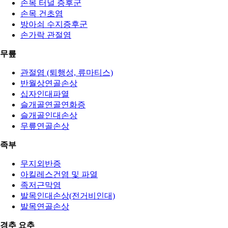
손목 터널 증후군
손목 건초염
방아쇠 수지증후군
손가락 관절염
무릎
관절염 (퇴행성, 류마티스)
반월상연골손상
십자인대파열
슬개골연골연화증
슬개골인대손상
무릎연골손상
족부
무지외반증
아킬레스건염 및 파열
족저근막염
발목인대손상(전거비인대)
발목연골손상
경추 요추