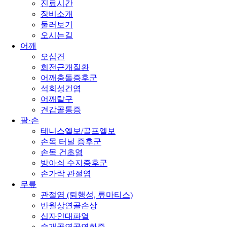
진료시간
장비소개
둘러보기
오시는길
어깨
오십견
회전근개질환
어깨충돌증후군
석회성건염
어깨탈구
견갑골통증
팔·손
테니스엘보/골프엘보
손목 터널 증후군
손목 건초염
방아쇠 수지증후군
손가락 관절염
무릎
관절염 (퇴행성, 류마티스)
반월상연골손상
십자인대파열
슬개골연골연화증