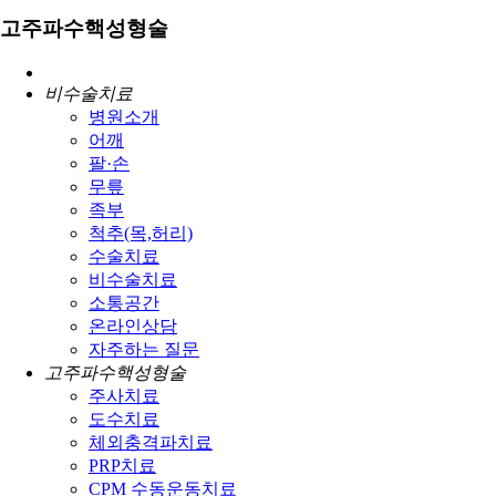
고주파수핵성형술
비수술치료
병원소개
어깨
팔·손
무릎
족부
척추(목,허리)
수술치료
비수술치료
소통공간
온라인상담
자주하는 질문
고주파수핵성형술
주사치료
도수치료
체외충격파치료
PRP치료
CPM 수동운동치료