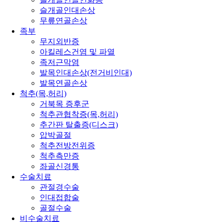
슬개골인대손상
무릎연골손상
족부
무지외반증
아킬레스건염 및 파열
족저근막염
발목인대손상(전거비인대)
발목연골손상
척추(목,허리)
거북목 증후군
척추관협착증(목,허리)
추간판 탈출증(디스크)
압박골절
척추전방전위증
척추측만증
좌골신경통
수술치료
관절경수술
인대접합술
골절수술
비수술치료