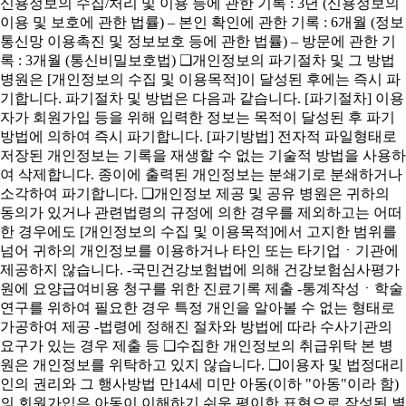
신용정보의 수집/처리 및 이용 등에 관한 기록 : 3년 (신용정보의
이용 및 보호에 관한 법률) – 본인 확인에 관한 기록 : 6개월 (정보
통신망 이용촉진 및 정보보호 등에 관한 법률) – 방문에 관한 기
록 : 3개월 (통신비밀보호법) ❑개인정보의 파기절차 및 그 방법
병원은 [개인정보의 수집 및 이용목적]이 달성된 후에는 즉시 파
기합니다. 파기절차 및 방법은 다음과 같습니다. [파기절차] 이용
자가 회원가입 등을 위해 입력한 정보는 목적이 달성된 후 파기
방법에 의하여 즉시 파기합니다. [파기방법] 전자적 파일형태로
저장된 개인정보는 기록을 재생할 수 없는 기술적 방법을 사용하
여 삭제합니다. 종이에 출력된 개인정보는 분쇄기로 분쇄하거나
소각하여 파기합니다. ❑개인정보 제공 및 공유 병원은 귀하의
동의가 있거나 관련법령의 규정에 의한 경우를 제외하고는 어떠
한 경우에도 [개인정보의 수집 및 이용목적]에서 고지한 범위를
넘어 귀하의 개인정보를 이용하거나 타인 또는 타기업ㆍ기관에
제공하지 않습니다. -국민건강보험법에 의해 건강보험심사평가
원에 요양급여비용 청구를 위한 진료기록 제출 -통계작성ㆍ학술
연구를 위하여 필요한 경우 특정 개인을 알아볼 수 없는 형태로
가공하여 제공 -법령에 정해진 절차와 방법에 따라 수사기관의
요구가 있는 경우 제출 등 ❑수집한 개인정보의 취급위탁 본 병
원은 개인정보를 위탁하고 있지 않습니다. ❑이용자 및 법정대리
인의 권리와 그 행사방법 만14세 미만 아동(이하 "아동"이라 함)
의 회원가입은 아동이 이해하기 쉬운 평이한 표현으로 작성된 별