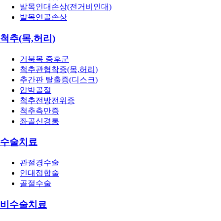
발목인대손상(전거비인대)
발목연골손상
척추(목,허리)
거북목 증후군
척추관협착증(목,허리)
추간판 탈출증(디스크)
압박골절
척추전방전위증
척추측만증
좌골신경통
수술치료
관절경수술
인대접합술
골절수술
비수술치료