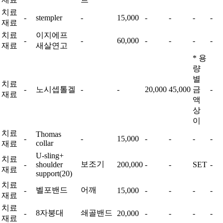
치료
-
stempler
-
15,000
-
-
-
-
재료
치료
이지에프
-
-
60,000
-
-
-
-
재료
새살연고
* 용
량
별
치료
-
노시셉톨겔
-
-
20,000
45,000
금
-
재료
액
상
이
치료
Thomas
-
-
15,000
-
-
-
-
collar
재료
U-sling+
치료
보조기
-
shoulder
200,000
-
-
SET
-
재료
support(20)
치료
벨포밴드
어깨
-
15,000
-
-
-
-
재료
치료
8자붕대
쇄골밴드
-
20,000
-
-
-
-
재료