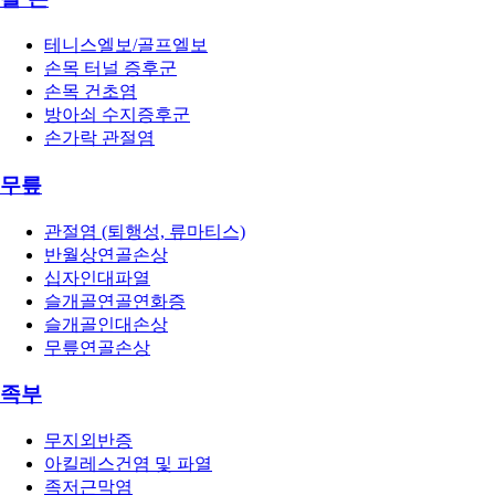
테니스엘보/골프엘보
손목 터널 증후군
손목 건초염
방아쇠 수지증후군
손가락 관절염
무릎
관절염 (퇴행성, 류마티스)
반월상연골손상
십자인대파열
슬개골연골연화증
슬개골인대손상
무릎연골손상
족부
무지외반증
아킬레스건염 및 파열
족저근막염