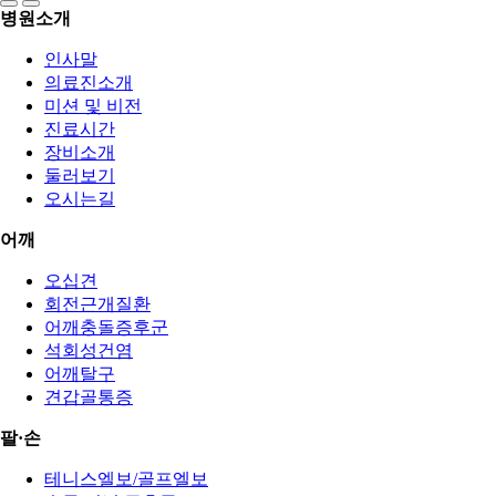
병원소개
인사말
의료진소개
미션 및 비전
진료시간
장비소개
둘러보기
오시는길
어깨
오십견
회전근개질환
어깨충돌증후군
석회성건염
어깨탈구
견갑골통증
팔·손
테니스엘보/골프엘보