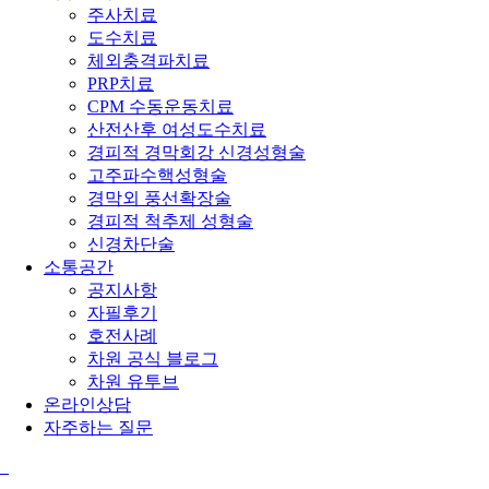
주사치료
도수치료
체외충격파치료
PRP치료
CPM 수동운동치료
산전산후 여성도수치료
경피적 경막회강 신경성형술
고주파수핵성형술
경막외 풍선확장술
경피적 척추제 성형술
신경차단술
소통공간
공지사항
자필후기
호전사례
차원 공식 블로그
차원 유투브
온라인상담
자주하는 질문