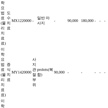
학
요
법
도
료
수
일반 마
MX1220000
-
-
90,000
180,000
-
-
-
(물
치
사지
리
료
치
료
료)
이
학
요
사
법
증
지
료
식
관
prolotx(복
MY1420000
90,000
-
-
-
-
-
(물
치
절
합)
리
료
부
치
위
료
료)
이
학