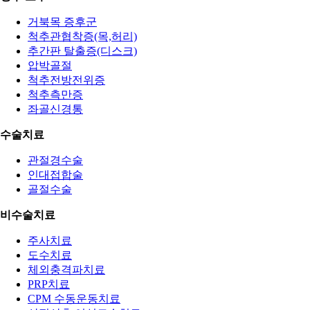
거북목 증후군
척추관협착증(목,허리)
추간판 탈출증(디스크)
압박골절
척추전방전위증
척추측만증
좌골신경통
수술치료
관절경수술
인대접합술
골절수술
비수술치료
주사치료
도수치료
체외충격파치료
PRP치료
CPM 수동운동치료