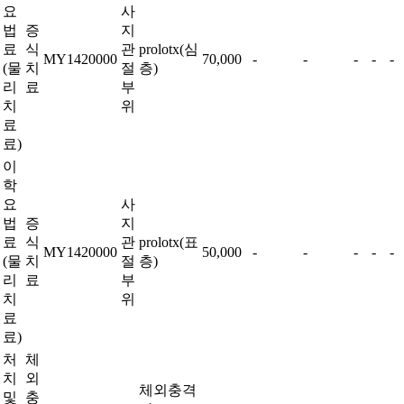
요
사
법
증
지
료
식
관
prolotx(심
MY1420000
70,000
-
-
-
-
-
(물
치
절
층)
리
료
부
치
위
료
료)
이
학
요
사
법
증
지
료
식
관
prolotx(표
MY1420000
50,000
-
-
-
-
-
(물
치
절
층)
리
료
부
치
위
료
료)
처
체
치
외
체외충격
및
충