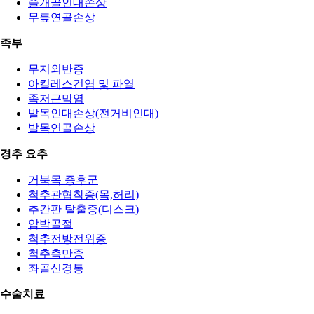
슬개골인대손상
무릎연골손상
족부
무지외반증
아킬레스건염 및 파열
족저근막염
발목인대손상(전거비인대)
발목연골손상
경추 요추
거북목 증후군
척추관협착증(목,허리)
추간판 탈출증(디스크)
압박골절
척추전방전위증
척추측만증
좌골신경통
수술치료