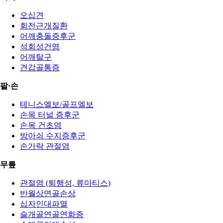
오십견
회전근개질환
어깨충돌증후군
석회성건염
어깨탈구
견갑골통증
팔·손
테니스엘보/골프엘보
손목 터널 증후군
손목 건초염
방아쇠 수지증후군
손가락 관절염
무릎
관절염 (퇴행성, 류마티스)
반월상연골손상
십자인대파열
슬개골연골연화증