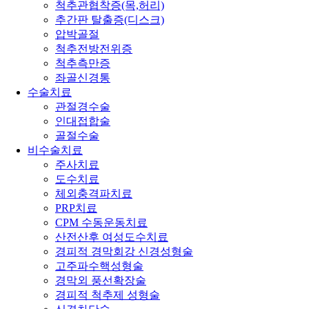
척추관협착증(목,허리)
추간판 탈출증(디스크)
압박골절
척추전방전위증
척추측만증
좌골신경통
수술치료
관절경수술
인대접합술
골절수술
비수술치료
주사치료
도수치료
체외충격파치료
PRP치료
CPM 수동운동치료
산전산후 여성도수치료
경피적 경막회강 신경성형술
고주파수핵성형술
경막외 풍선확장술
경피적 척추제 성형술