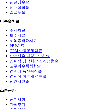
관절경수술
인대접합술
골절수술
비수술치료
주사치료
도수치료
체외충격파치료
PRP치료
CPM 수동운동치료
산전산후 여성도수치료
경피적 경막회강 신경성형술
고주파수핵성형술
경막외 풍선확장술
경피적 척추제 성형술
신경차단술
소통공간
공지사항
자필후기