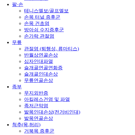
팔·손
테니스엘보/골프엘보
손목 터널 증후군
손목 건초염
방아쇠 수지증후군
손가락 관절염
무릎
관절염 (퇴행성, 류마티스)
반월상연골손상
십자인대파열
슬개골연골연화증
슬개골인대손상
무릎연골손상
족부
무지외반증
아킬레스건염 및 파열
족저근막염
발목인대손상(전거비인대)
발목연골손상
척추(목,허리)
거북목 증후군