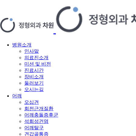
병원소개
인사말
의료진소개
미션 및 비전
진료시간
장비소개
둘러보기
오시는길
어깨
오십견
회전근개질환
어깨충돌증후군
석회성건염
어깨탈구
견갑골통증